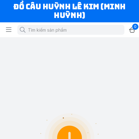
ĐỒ CÂU HUỲNH LÊ KIM (MINH
HUỲNH)
0