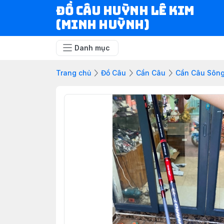
ĐỒ CÂU HUỲNH LÊ KIM
(MINH HUỲNH)
Danh mục
Trang chủ
Đồ Câu
Cần Câu
Cần Câu Sông