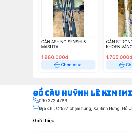
CẦN ASHINO SENSHI &
CẦN STRONG
MASUTA
KHOEN VÀNG
1.880.000đ
1.765.000
Chọn mua
Ch
ĐỒ CÂU HUỲNH LÊ KIM (M
090 373 4786
Địa chỉ
:
C11/37 phạm hùng, Xã Bình Hưng, Hồ C
Giới thiệu