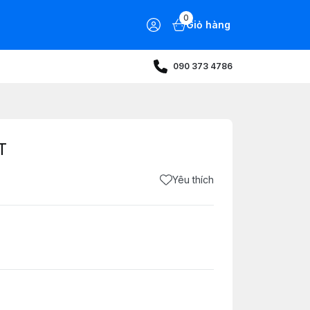
0
Giỏ hàng
090 373 4786
T
Yêu thích