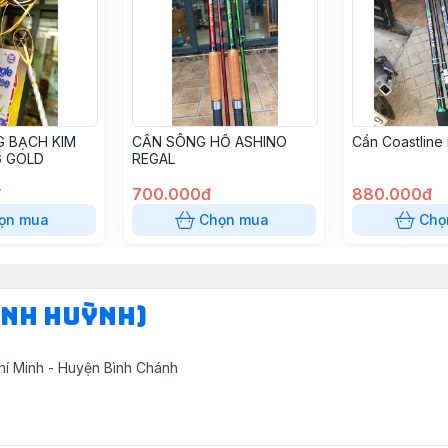
 BẠCH KIM
CẦN SÔNG HỒ ASHINO
Cần Coastline
 GOLD
REGAL
đ
700.000đ
880.000đ
ọn mua
Chọn mua
Chọ
INH HUỲNH)
hí Minh - Huyện Bình Chánh