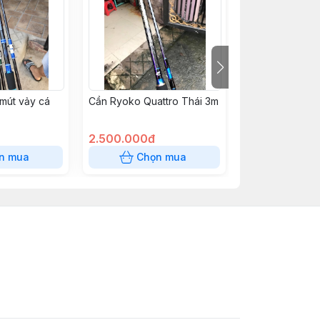
 mút vảy cá
Cần Ryoko Quattro Thái 3m
CẦN SÔNG HỒ 
KING MASTER
2.500.000đ
850.000đ
n mua
Chọn mua
Chọn