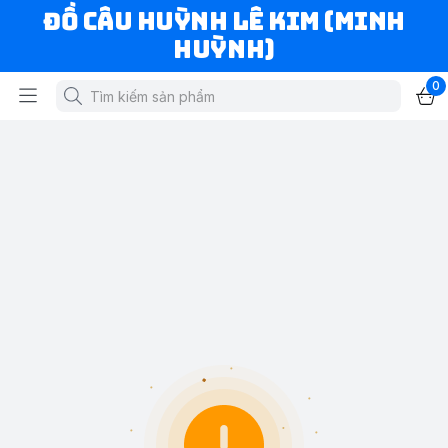
ĐỒ CÂU HUỲNH LÊ KIM (MINH
HUỲNH)
0