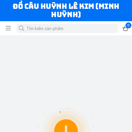
ĐỒ CÂU HUỲNH LÊ KIM (MINH
HUỲNH)
0