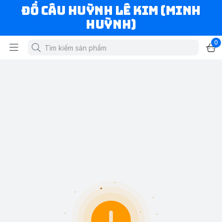
ĐỒ CÂU HUỲNH LÊ KIM (MINH
HUỲNH)
0