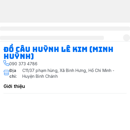
ĐỒ CÂU HUỲNH LÊ KIM (MINH
HUỲNH)
090 373 4786
Địa
C11/37 phạm hùng, Xã Bình Hưng, Hồ Chí Minh -
chỉ
:
Huyện Bình Chánh
Giới thiệu