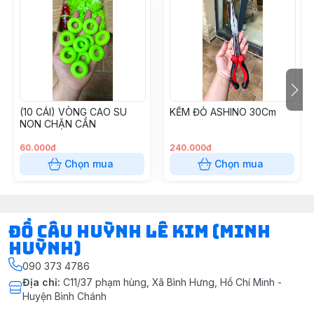
(10 CÁI) VÒNG CAO SU
KỀM ĐỎ ASHINO 30Cm
NON CHẶN CẦN
60.000đ
240.000đ
Chọn mua
Chọn mua
ĐỒ CÂU HUỲNH LÊ KIM (MINH
HUỲNH)
090 373 4786
Địa chỉ
:
C11/37 phạm hùng, Xã Bình Hưng, Hồ Chí Minh -
Huyện Bình Chánh