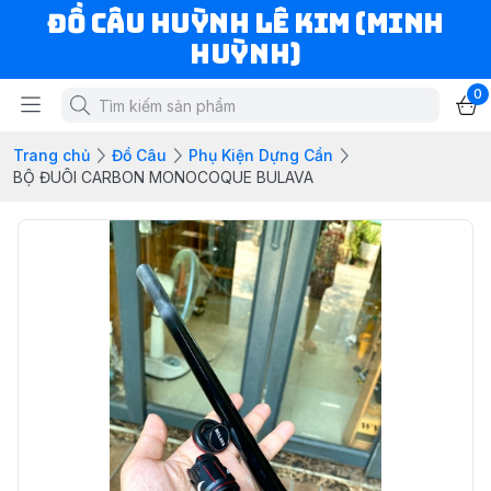
ĐỒ CÂU HUỲNH LÊ KIM (MINH
HUỲNH)
0
Trang chủ
Đồ Câu
Phụ Kiện Dựng Cần
BỘ ĐUÔI CARBON MONOCOQUE BULAVA