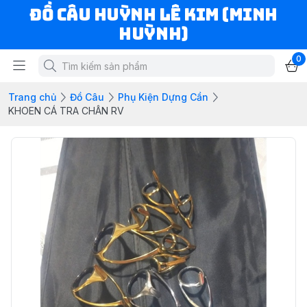
ĐỒ CÂU HUỲNH LÊ KIM (MINH
HUỲNH)
0
Trang chủ
Đồ Câu
Phụ Kiện Dựng Cần
KHOEN CÁ TRA CHÂN RV