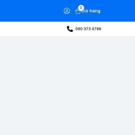
0
Giỏ hàng
090 373 4786