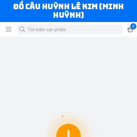
ĐỒ CÂU HUỲNH LÊ KIM (MINH
HUỲNH)
0