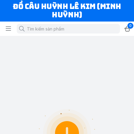
ĐỒ CÂU HUỲNH LÊ KIM (MINH
HUỲNH)
0